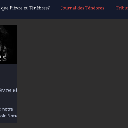
e que Fièvre et Ténèbres?
Journal des Ténèbres
Tribu
Personnalités notables
Groupes et organisations
èvre et
: notre
ir. Notre
formé. Un