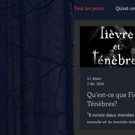
Tout les posts
Qu'est-c
Cartes
Lieux
Monstres et créatures
S.T. Blake
2 déc. 2020
Qu’est-ce que Fi
Ténèbres?
"Il existe deux mondes 
monde et le monde miro
réalité et son reflet dé