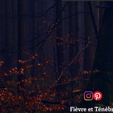
monde de Fièvre et un
Ténèbres....
Fièvre et Ténèb