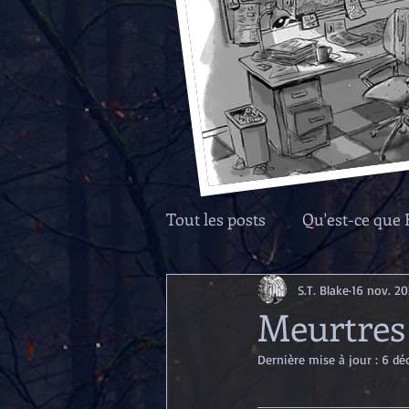
Tout les posts
Qu'est-ce que 
Cartes
Lieux
Person
S.T. Blake
16 nov. 2
Meurtres
Dernière mise à jour :
6 dé