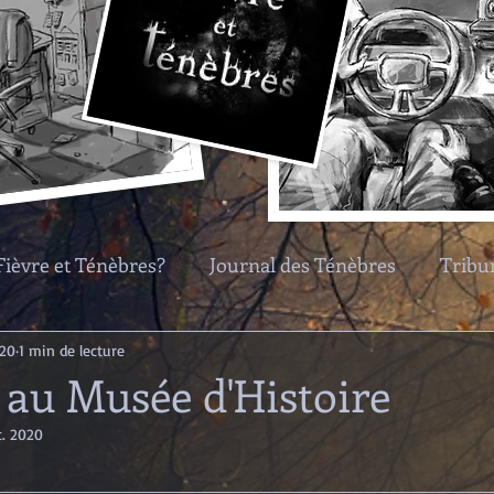
Fièvre et Ténèbres?
Journal des Ténèbres
Tribu
nalités notables
Groupes et organisations
Mons
020
1 min de lecture
 au Musée d'Histoire
c. 2020